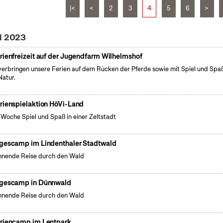
|<
<
2
3
4
5
6
>
li 2023
rienfreizeit auf der Jugendfarm Wilhelmshof
verbringen unsere Ferien auf dem Rücken der Pferde sowie mit Spiel und Spaß
Natur.
rienspielaktion HöVi-Land
 Woche Spiel und Spaß in einer Zeltstadt
gescamp im Lindenthaler Stadtwald
nende Reise durch den Wald
gescamp in Dünnwald
nende Reise durch den Wald
riencamp im Lentpark