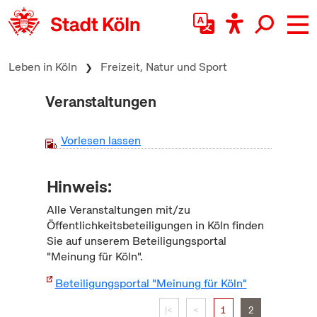
zum Inhalt springen
Leben in Köln
Freizeit, Natur und Sport
Veranstaltungen
Vorlesen lassen
Hinweis:
Alle Veranstaltungen mit/zu
Öffentlichkeitsbeteiligungen in Köln finden
Sie auf unserem Beteiligungsportal
"Meinung für Köln".
Beteiligungsportal "Meinung für Köln"
|<
<
1
2