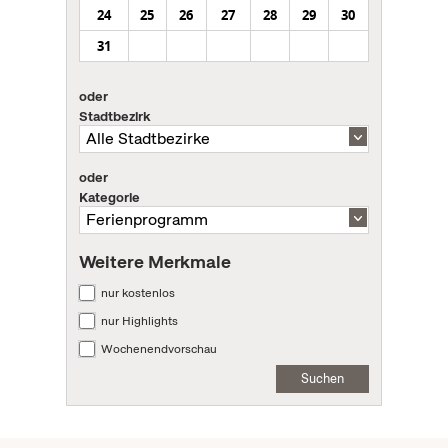
24
25
26
27
28
29
30
31
oder
Stadtbezirk
oder
Kategorie
Weitere Merkmale
nur kostenlos
nur Highlights
Wochenendvorschau
Suchen