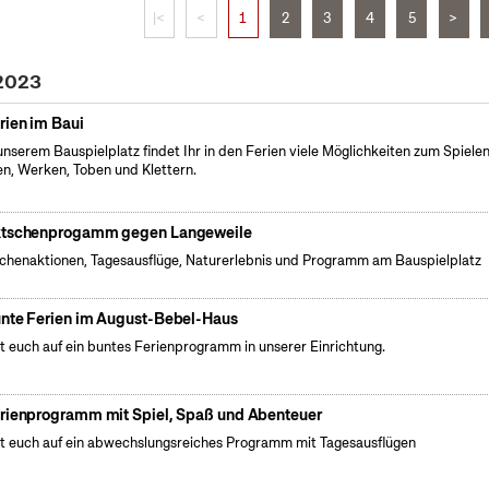
|<
<
1
2
3
4
5
>
 2023
rien im Baui
unserem Bauspielplatz findet Ihr in den Ferien viele Möglichkeiten zum Spielen
n, Werken, Toben und Klettern.
tschenprogamm gegen Langeweile
henaktionen, Tagesausflüge, Naturerlebnis und Programm am Bauspielplatz
nte Ferien im August-Bebel-Haus
t euch auf ein buntes Ferienprogramm in unserer Einrichtung.
rienprogramm mit Spiel, Spaß und Abenteuer
t euch auf ein abwechslungsreiches Programm mit Tagesausflügen