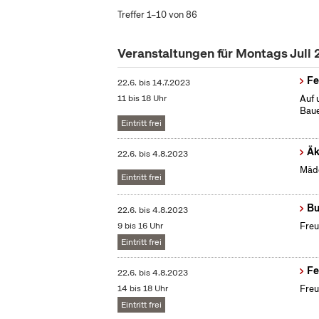
Treffer 1–10 von 86
Veranstaltungen für Montags Juli
Fe
22.6.
bis
14.7.2023
11 bis 18 Uhr
Auf 
Baue
Eintritt frei
Äk
22.6.
bis
4.8.2023
Mädc
Eintritt frei
Bu
22.6.
bis
4.8.2023
9 bis 16 Uhr
Freu
Eintritt frei
Fe
22.6.
bis
4.8.2023
14 bis 18 Uhr
Freu
Eintritt frei