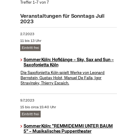
Treffer 1–7 von 7
Veranstaltungen für Sonntags Juli
2023
2.7.2023
11 bis 13 Uhr
Eintritt frei
Sommer Köln: Hofklänge – Sky, Sax and Sun –
Saxofonietta Köln
Die Saxofonietta Köln spielt Werke von Leonard
Bernstein, Gustav Holst, Manuel De Falla, Igor
Stravinsky, Thierry Escaich.
9.7.2023
15 bis circa 15:40 Uhr
Eintritt frei
Sommer Köln: "REMMIDEMMI UNTER BAUM
5" – Musikalisches Puppentheater