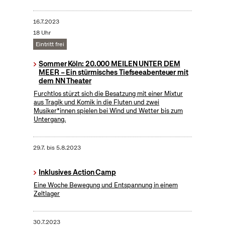
16.7.2023
18 Uhr
Eintritt frei
Sommer Köln: 20.000 MEILEN UNTER DEM
MEER – Ein stürmisches Tiefseeabenteuer mit
dem NN Theater
Furchtlos stürzt sich die Besatzung mit einer Mixtur
aus Tragik und Komik in die Fluten und zwei
Musiker*innen spielen bei Wind und Wetter bis zum
Untergang.
29.7.
bis
5.8.2023
Inklusives Action Camp
Eine Woche Bewegung und Entspannung in einem
Zeltlager
30.7.2023