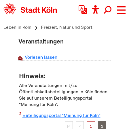
zum Inhalt springen
Leben in Köln
Freizeit, Natur und Sport
Veranstaltungen
Vorlesen lassen
Hinweis:
Alle Veranstaltungen mit/zu
Öffentlichkeitsbeteiligungen in Köln finden
Sie auf unserem Beteiligungsportal
"Meinung für Köln".
Beteiligungsportal "Meinung für Köln"
|<
<
1
2