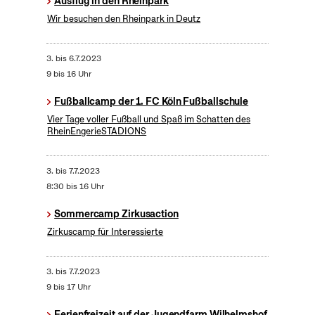
Ausflug in den Rheinpark
Wir besuchen den Rheinpark in Deutz
3.
bis
6.7.2023
9 bis 16 Uhr
Fußballcamp der 1. FC Köln Fußballschule
Vier Tage voller Fußball und Spaß im Schatten des
RheinEngerieSTADIONS
3.
bis
7.7.2023
8:30 bis 16 Uhr
Sommercamp Zirkusaction
Zirkuscamp für Interessierte
3.
bis
7.7.2023
9 bis 17 Uhr
Ferienfreizeit auf der Jugendfarm Wilhelmshof