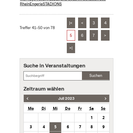
RheinEngerieSTADIONS
|<
<
3
4
Treffer 41–50 von 78
5
6
7
>
>|
Suche in Veranstaltungen
Suchen
Zeitraum wählen
Juli 2023
Mo
Di
Mi
Do
Fr
Sa
So
1
2
3
4
5
6
7
8
9