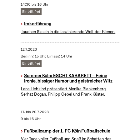
14:30 bis 16 Uhr
Eintritt frei
Imkerführung
Tauchen Sie ein in die faszinierende Welt der Bienen.
12.7.2023
Beginn: 15 Uhr, Einlass: 14 Uhr
Eintritt frei
Sommer Köln: ESCHT KABARETT – Feine
Ironie, bissiger Humor und geistreicher Witz
Lena Liebkind präsentiert Monika Blankenberg,
Serhat Dogan, Philipp Oebel und Frank Küster.
17.
bis
20.7.2023
9 bis 16 Uhr
Fußballcamp der 1. FC Köln Fußballschule
Vier Tage voller Fußball und Spaß im Schatten des