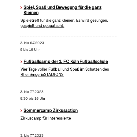
Spiel, Spaß und Bewegung für die ganz
Kleinen
Spieletreff für die ganz Kleinen. Es wird gesungen,
gespielt und gequatscht.
3.
bis
6.7.2023
9 bis 16 Uhr
Fußballcamp der 1. FC Köln Fußballschule
Vier Tage voller Fußball und Spaß im Schatten des
RheinEngerieSTADIONS
3.
bis
7.7.2023
8:30 bis 16 Uhr
Sommercamp Zirkusaction
Zirkuscamp für Interessierte
3.
bis
7.7.2023