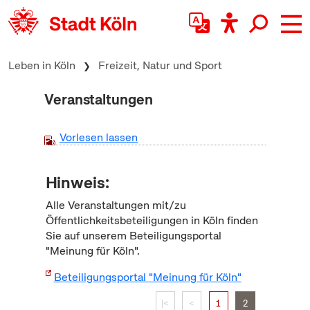
zum Inhalt springen
Leben in Köln
Freizeit, Natur und Sport
Veranstaltungen
Vorlesen lassen
Hinweis:
Alle Veranstaltungen mit/zu
Öffentlichkeitsbeteiligungen in Köln finden
Sie auf unserem Beteiligungsportal
"Meinung für Köln".
Beteiligungsportal "Meinung für Köln"
|<
<
1
2