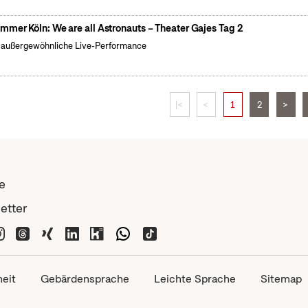
mmer Köln: We are all Astronauts – Theater Gajes Tag 2
 außergewöhnliche Live-Performance
|<
<
1
2
>
e
etter
heit
Gebärdensprache
Leichte Sprache
Sitemap