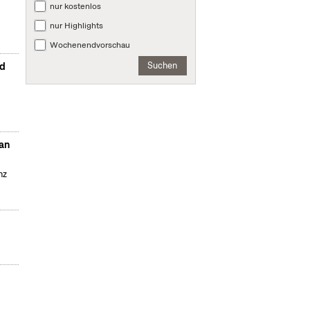
nur kostenlos
nur Highlights
Wochenendvorschau
Suchen
nd
Dan
nz