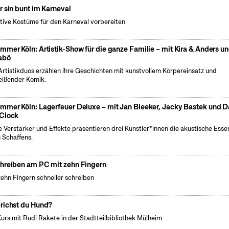
r sin bunt im Karneval
tive Kostüme für den Karneval vorbereiten
mmer Köln: Artistik-Show für die ganze Familie – mit Kira & Anders u
abö
Artistikduos erzählen ihre Geschichten mit kunstvollem Körpereinsatz und
eißender Komik.
mmer Köln: Lagerfeuer Deluxe – mit Jan Bleeker, Jacky Bastek und 
Clock
 Verstärker und Effekte präsentieren drei Künstler*innen die akustische Esse
s Schaffens.
hreiben am PC mit zehn Fingern
zehn Fingern schneller schreiben
richst du Hund?
Kurs mit Rudi Rakete in der Stadtteilbibliothek Mülheim