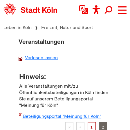
zum Inhalt springen
Leben in Köln
Freizeit, Natur und Sport
Veranstaltungen
Vorlesen lassen
Hinweis:
Alle Veranstaltungen mit/zu
Öffentlichkeitsbeteiligungen in Köln finden
Sie auf unserem Beteiligungsportal
"Meinung für Köln".
Beteiligungsportal "Meinung für Köln"
|<
<
1
2