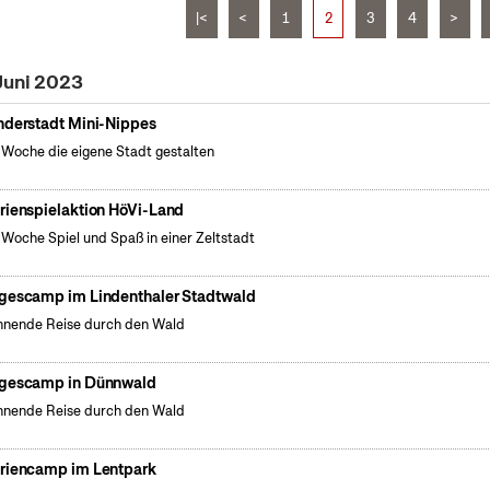
|<
<
1
2
3
4
>
Juni 2023
nderstadt Mini-Nippes
 Woche die eigene Stadt gestalten
rienspielaktion HöVi-Land
 Woche Spiel und Spaß in einer Zeltstadt
gescamp im Lindenthaler Stadtwald
nende Reise durch den Wald
gescamp in Dünnwald
nende Reise durch den Wald
riencamp im Lentpark