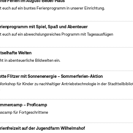
nte Ferien im August-Bebel-Haus
t euch auf ein buntes Ferienprogramm in unserer Einrichtung.
rienprogramm mit Spiel, Spaß und Abenteuer
t euch auf ein abwechslungsreiches Programm mit Tagesausflügen
tselhafte Welten
ht in abenteuerliche Bildwelten ein.
otte Flitzer mit Sonnenenergie – Sommerferien-Aktion
Workshop für Kinder zu nachhaltiger Antriebstechnologie in der Stadtteilbibli
.
mmercamp – Proficamp
uscamp für Fortgeschrittene
rienfreizeit auf der Jugendfarm Wilhelmshof