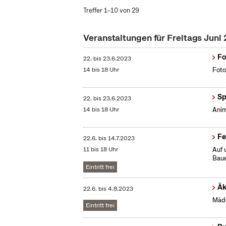
Treffer 1–10 von 29
Veranstaltungen für Freitags Juni
Fo
22.
bis
23.6.2023
14 bis 18 Uhr
Foto
Sp
22.
bis
23.6.2023
14 bis 18 Uhr
Anim
Fe
22.6.
bis
14.7.2023
11 bis 18 Uhr
Auf 
Baue
Eintritt frei
Äk
22.6.
bis
4.8.2023
Mädc
Eintritt frei