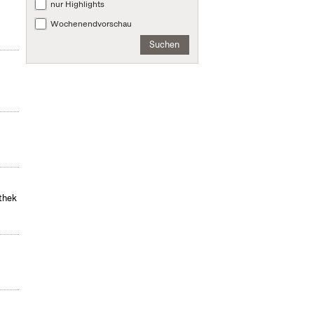
nur Highlights
Wochenendvorschau
Suchen
othek