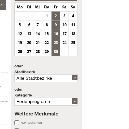
>|
Mo
Di
Mi
Do
Fr
Sa
So
1
2
3
4
5
6
7
8
9
10
11
12
13
14
15
16
17
18
19
20
21
22
23
24
25
26
27
28
29
30
oder
Stadtbezirk
,
oder
Kategorie
Weitere Merkmale
nur kostenlos