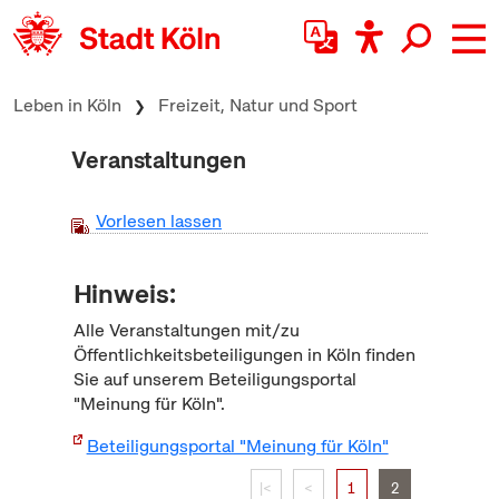
zum Inhalt springen
Leben in Köln
Freizeit, Natur und Sport
Veranstaltungen
Vorlesen lassen
Hinweis:
Alle Veranstaltungen mit/zu
Öffentlichkeitsbeteiligungen in Köln finden
Sie auf unserem Beteiligungsportal
"Meinung für Köln".
Beteiligungsportal "Meinung für Köln"
|<
<
1
2