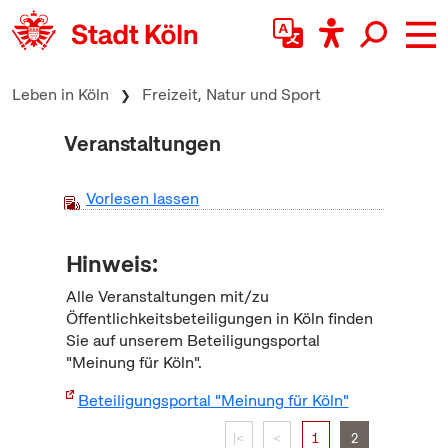
zum Inhalt springen
Leben in Köln
Freizeit, Natur und Sport
Veranstaltungen
Vorlesen lassen
Hinweis:
Alle Veranstaltungen mit/zu
Öffentlichkeitsbeteiligungen in Köln finden
Sie auf unserem Beteiligungsportal
"Meinung für Köln".
Beteiligungsportal "Meinung für Köln"
|<
<
1
2