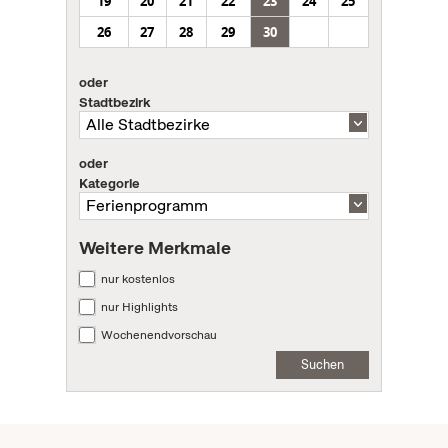
19
20
21
22
23
24
25
26
27
28
29
30
oder
Stadtbezirk
oder
Kategorie
Weitere Merkmale
nur kostenlos
nur Highlights
Wochenendvorschau
Suchen