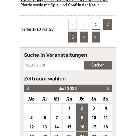
Pferde sowie mit Spiel und Spaß in der Natur.
|<
<
1
2
Treffer 1–10 von 29
3
>
>|
Suche in Veranstaltungen
Suchen
Zeitraum wählen
Juni 2023
Mo
Di
Mi
Do
Fr
Sa
So
1
2
3
4
5
6
7
8
9
10
11
12
13
14
15
16
17
18