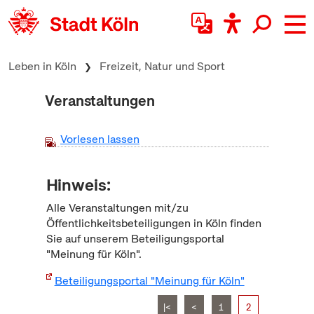
zum Inhalt springen
Leben in Köln
Freizeit, Natur und Sport
Veranstaltungen
Vorlesen lassen
Hinweis:
Alle Veranstaltungen mit/zu
Öffentlichkeitsbeteiligungen in Köln finden
Sie auf unserem Beteiligungsportal
"Meinung für Köln".
Beteiligungsportal "Meinung für Köln"
|<
<
1
2