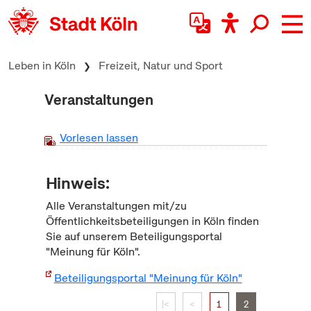
zum Inhalt springen
Leben in Köln
Freizeit, Natur und Sport
Veranstaltungen
Vorlesen lassen
Hinweis:
Alle Veranstaltungen mit/zu
Öffentlichkeitsbeteiligungen in Köln finden
Sie auf unserem Beteiligungsportal
"Meinung für Köln".
Beteiligungsportal "Meinung für Köln"
|<
<
1
2