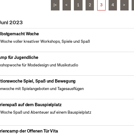
|<
<
1
2
3
4
>
Juni 2023
lbstgemacht Woche
 Woche voller kreativer Workshops, Spiele und Spaß
mp für Jugendliche
shopwoche für Modedesign und Musikstudio
tionswoche Spiel, Spaß und Bewegung
enwoche mit Spielangeboten und Tagesausflügen
rienspaß auf dem Bauspielplatz
 Woche Spaß und Abenteuer auf einem Bauspielplatz
riencamp der Offenen Tür Vita