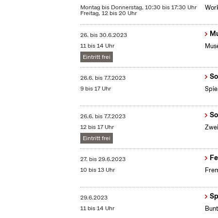
Montag bis Donnerstag, 10:30 bis 17:30 Uhr
Work
Freitag, 12 bis 20 Uhr
Mu
26.
bis
30.6.2023
11 bis 14 Uhr
Muse
Eintritt frei
So
26.6.
bis
7.7.2023
9 bis 17 Uhr
Spie
So
26.6.
bis
7.7.2023
12 bis 17 Uhr
Zwei
Eintritt frei
Fe
27.
bis
29.6.2023
10 bis 13 Uhr
Frem
Sp
29.6.2023
11 bis 14 Uhr
Bunt