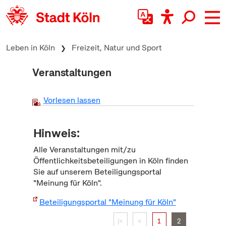
zum Inhalt springen
Leben in Köln
Freizeit, Natur und Sport
Veranstaltungen
Vorlesen lassen
Hinweis:
Alle Veranstaltungen mit/zu
Öffentlichkeitsbeteiligungen in Köln finden
Sie auf unserem Beteiligungsportal
"Meinung für Köln".
Beteiligungsportal "Meinung für Köln"
|<
<
1
2