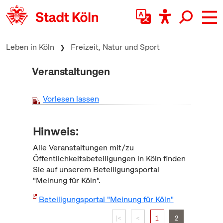
zum Inhalt springen
Leben in Köln
Freizeit, Natur und Sport
Veranstaltungen
Vorlesen lassen
Hinweis:
Alle Veranstaltungen mit/zu
Öffentlichkeitsbeteiligungen in Köln finden
Sie auf unserem Beteiligungsportal
"Meinung für Köln".
Beteiligungsportal "Meinung für Köln"
|<
<
1
2