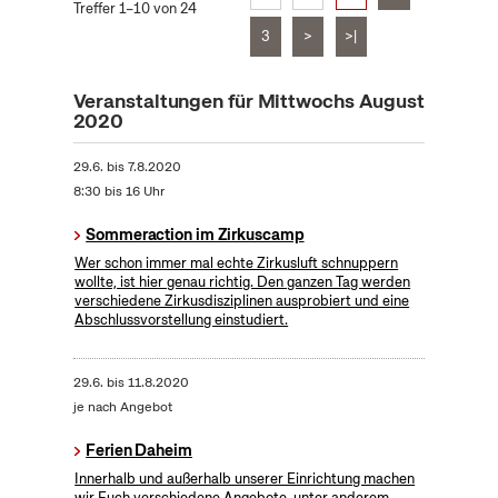
Treffer 1–10 von 24
3
>
>|
Veranstaltungen für Mittwochs August
2020
29.6.
bis
7.8.2020
8:30 bis 16 Uhr
Sommeraction im Zirkuscamp
Wer schon immer mal echte Zirkusluft schnuppern
wollte, ist hier genau richtig. Den ganzen Tag werden
verschiedene Zirkusdisziplinen ausprobiert und eine
Abschlussvorstellung einstudiert.
29.6.
bis
11.8.2020
je nach Angebot
Ferien Daheim
Innerhalb und außerhalb unserer Einrichtung machen
wir Euch verschiedene Angebote, unter anderem