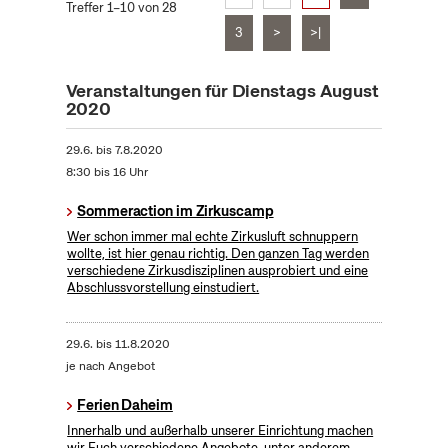
Treffer 1–10 von 28
3
>
>|
Veranstaltungen für Dienstags August
2020
29.6.
bis
7.8.2020
8:30 bis 16 Uhr
Sommeraction im Zirkuscamp
Wer schon immer mal echte Zirkusluft schnuppern
wollte, ist hier genau richtig. Den ganzen Tag werden
verschiedene Zirkusdisziplinen ausprobiert und eine
Abschlussvorstellung einstudiert.
29.6.
bis
11.8.2020
je nach Angebot
Ferien Daheim
Innerhalb und außerhalb unserer Einrichtung machen
wir Euch verschiedene Angebote, unter anderem