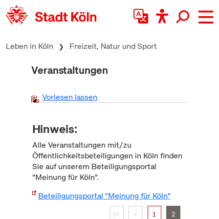
zum Inhalt springen
Leben in Köln
Freizeit, Natur und Sport
Veranstaltungen
Vorlesen lassen
Hinweis:
Alle Veranstaltungen mit/zu
Öffentlichkeitsbeteiligungen in Köln finden
Sie auf unserem Beteiligungsportal
"Meinung für Köln".
Beteiligungsportal "Meinung für Köln"
|<
<
1
2