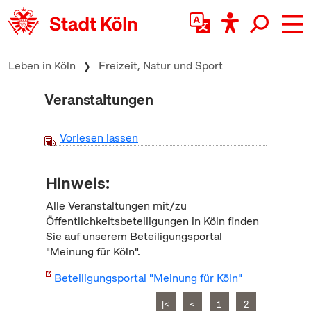
zum Inhalt springen
Leben in Köln
Freizeit, Natur und Sport
Veranstaltungen
Vorlesen lassen
Hinweis:
Alle Veranstaltungen mit/zu
Öffentlichkeitsbeteiligungen in Köln finden
Sie auf unserem Beteiligungsportal
"Meinung für Köln".
Beteiligungsportal "Meinung für Köln"
|<
<
1
2