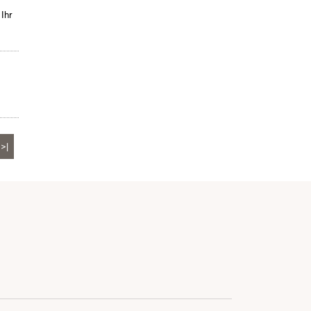
 Ihr
>|