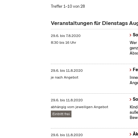
Treffer 1–10 von 28
Veranstaltungen für Dienstags A
So
29.6.
bis
7.8.2020
8:30 bis 16 Uhr
Wer 
ganz
Absc
Fe
29.6.
bis
11.8.2020
je nach Angebot
Inne
Ange
So
29.6.
bis
11.8.2020
abhängig vom jeweiligen Angebot
Kind
auße
Eintritt frei
Bew
Äk
29.6.
bis
11.8.2020