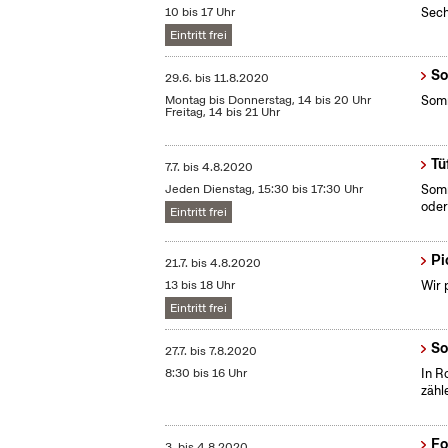
10 bis 17 Uhr
Sech
Eintritt frei
So
29.6.
bis
11.8.2020
Montag bis Donnerstag, 14 bis 20 Uhr
Somm
Freitag, 14 bis 21 Uhr
Tü
7.7.
bis
4.8.2020
Jeden Dienstag, 15:30 bis 17:30 Uhr
Somm
oder
Eintritt frei
Pi
21.7.
bis
4.8.2020
13 bis 18 Uhr
Wir 
Eintritt frei
So
27.7.
bis
7.8.2020
8:30 bis 16 Uhr
In R
zähl
Fo
3.
bis
4.8.2020