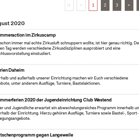
|<
<
1
2
3
>
ugust 2020
mmeraction im Zirkuscamp
schon immer mal echte Zirkusluft schnuppern wollte, ist hier genau richtig. D
en Tag werden verschiedene Zirkusdisziplinen ausprobiert und eine
hlussvorstellung einstudiert.
rien Daheim
rhalb und außerhalb unserer Einrichtung machen wir Euch verschiedene
bote, unter anderem Ausflüge, Turniere, Bastelaktionen.
mmerferien 2020 der Jugendeinrichtung Club Westend
er und Jugendliche erwartet ein abwechslungsreiches Programm innerhalb u
rhalb der Einrichtung. Hierzu gehören Ausflüge, Turniere sowie Bastel-, Sport
egungsangebote.
tschenprogramm gegen Langeweile