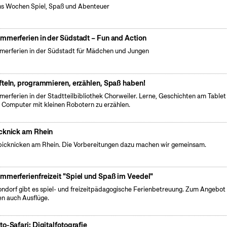
s Wochen Spiel, Spaß und Abenteuer
mmerferien in der Südstadt – Fun and Action
erferien in der Südstadt für Mädchen und Jungen
fteln, programmieren, erzählen, Spaß haben!
erferien in der Stadtteilbibliothek Chorweiler. Lerne, Geschichten am Tablet
 Computer mit kleinen Robotern zu erzählen.
cknick am Rhein
picknicken am Rhein. Die Vorbereitungen dazu machen wir gemeinsam.
mmerferienfreizeit "Spiel und Spaß im Veedel"
ondorf gibt es spiel- und freizeitpädagogische Ferienbetreuung. Zum Angebot
en auch Ausflüge.
to-Safari: Digitalfotografie