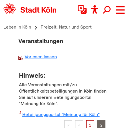
zum Inhalt springen
Leben in Köln
Freizeit, Natur und Sport
Veranstaltungen
Vorlesen lassen
Hinweis:
Alle Veranstaltungen mit/zu
Öffentlichkeitsbeteiligungen in Köln finden
Sie auf unserem Beteiligungsportal
"Meinung für Köln".
Beteiligungsportal "Meinung für Köln"
|<
<
1
2