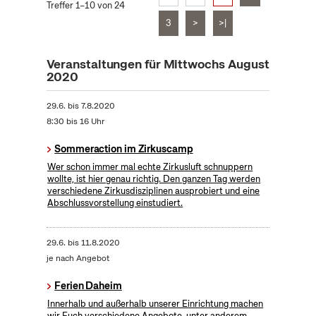
Treffer 1–10 von 24
3
>
>|
Veranstaltungen für Mittwochs August
2020
29.6.
bis
7.8.2020
8:30 bis 16 Uhr
Sommeraction im Zirkuscamp
Wer schon immer mal echte Zirkusluft schnuppern
wollte, ist hier genau richtig. Den ganzen Tag werden
verschiedene Zirkusdisziplinen ausprobiert und eine
Abschlussvorstellung einstudiert.
29.6.
bis
11.8.2020
je nach Angebot
Ferien Daheim
Innerhalb und außerhalb unserer Einrichtung machen
wir Euch verschiedene Angebote, unter anderem