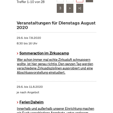
Treffer 1–10 von 28
3
>
>|
Veranstaltungen für Dienstags August
2020
29.6.
bis
7.8.2020
8:30 bis 16 Uhr
Sommeraction im Zirkuscamp
Wer schon immer mal echte Zirkusluft schnuppern
wollte, ist hier genau richtig. Den ganzen Tag werden
verschiedene Zirkusdisziplinen ausprobiert und eine
Abschlussvorstellung einstudiert.
29.6.
bis
11.8.2020
je nach Angebot
Ferien Daheim
Innerhalb und außerhalb unserer Einrichtung machen
wir Euch verschiedene Angebote, unter anderem