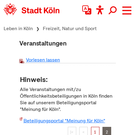
zum Inhalt springen
Leben in Köln
Freizeit, Natur und Sport
Veranstaltungen
Vorlesen lassen
Hinweis:
Alle Veranstaltungen mit/zu
Öffentlichkeitsbeteiligungen in Köln finden
Sie auf unserem Beteiligungsportal
"Meinung für Köln".
Beteiligungsportal "Meinung für Köln"
|<
<
1
2