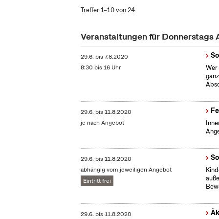
Treffer 1–10 von 24
Veranstaltungen für Donnerstags
So
29.6.
bis
7.8.2020
8:30 bis 16 Uhr
Wer 
ganz
Absc
Fe
29.6.
bis
11.8.2020
je nach Angebot
Inne
Ange
So
29.6.
bis
11.8.2020
abhängig vom jeweiligen Angebot
Kind
auße
Eintritt frei
Bew
Äk
29.6.
bis
11.8.2020