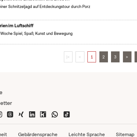
einer Schnitzeljagd auf Entdeckungstour durch Porz
rien im Luftschiff
 Woche Spiel, Spaß, Kunst und Bewegung
|<
<
1
2
3
>
e
etter
heit
Gebärdensprache
Leichte Sprache
Sitemap