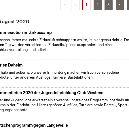
|<
<
1
2
3
>
 August 2020
mmeraction im Zirkuscamp
schon immer mal echte Zirkusluft schnuppern wollte, ist hier genau richtig. D
en Tag werden verschiedene Zirkusdisziplinen ausprobiert und eine
hlussvorstellung einstudiert.
rien Daheim
rhalb und außerhalb unserer Einrichtung machen wir Euch verschiedene
bote, unter anderem Ausflüge, Turniere, Bastelaktionen.
mmerferien 2020 der Jugendeinrichtung Club Westend
er und Jugendliche erwartet ein abwechslungsreiches Programm innerhalb u
rhalb der Einrichtung. Hierzu gehören Ausflüge, Turniere sowie Bastel-, Sport
egungsangebote.
tschenprogramm gegen Langeweile