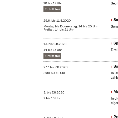
10 bis 17 Uhr
Sech
Eintritt frei
So
29.6.
bis
11.8.2020
Montag bis Donnerstag, 14 bis 20 Uhr
Somm
Freitag, 14 bis 21 Uhr
Sp
1.7.
bis
9.8.2020
14 bis 17 Uhr
Drei
Eintritt frei
So
27.7.
bis
7.8.2020
8:30 bis 16 Uhr
In R
zähl
Ma
3.
bis
7.8.2020
9 bis 13 Uhr
In d
eige
Pr
3.
bis
7.8.2020