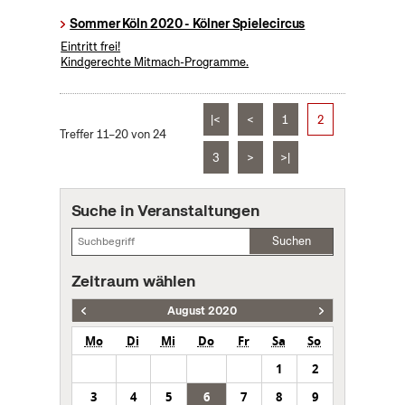
Sommer Köln 2020 - Kölner Spielecircus
Eintritt frei!
Kindgerechte Mitmach-Programme.
|<
<
1
2
Treffer 11–20 von 24
3
>
>|
Suche in Veranstaltungen
Suchen
Zeitraum wählen
August 2020
Mo
Di
Mi
Do
Fr
Sa
So
1
2
3
4
5
6
7
8
9