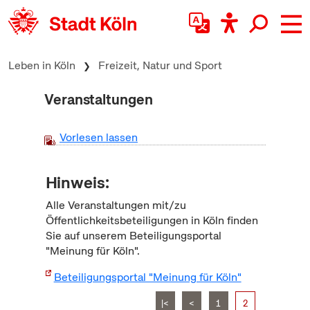
zum Inhalt springen
Leben in Köln
Freizeit, Natur und Sport
Veranstaltungen
Vorlesen lassen
Hinweis:
Alle Veranstaltungen mit/zu
Öffentlichkeitsbeteiligungen in Köln finden
Sie auf unserem Beteiligungsportal
"Meinung für Köln".
Beteiligungsportal "Meinung für Köln"
|<
<
1
2