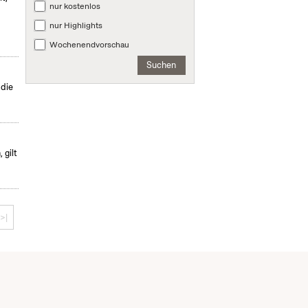
nur kostenlos
nur Highlights
Wochenendvorschau
Suchen
 die
 gilt
>|