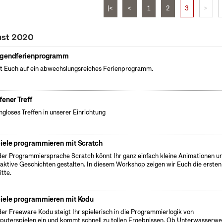
|<
<
1
2
3
>
ust 2020
gendferienprogramm
t Euch auf ein abwechslungsreiches Ferienprogramm.
fener Treff
gloses Treffen in unserer Einrichtung
iele programmieren mit Scratch
der Programmiersprache Scratch könnt Ihr ganz einfach kleine Animationen u
raktive Geschichten gestalten. In diesem Workshop zeigen wir Euch die ersten
itte.
iele programmieren mit Kodu
der Freeware Kodu steigt Ihr spielerisch in die Programmierlogik von
uterspielen ein und kommt schnell zu tollen Ergebnissen. Ob Unterwasserwel