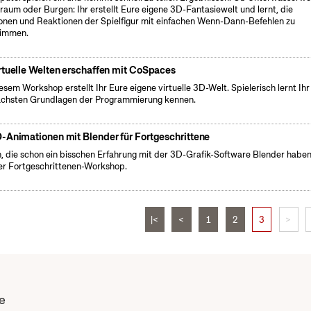
raum oder Burgen: Ihr erstellt Eure eigene 3D-Fantasiewelt und lernt, die
onen und Reaktionen der Spielfigur mit einfachen Wenn-Dann-Befehlen zu
timmen.
rtuelle Welten erschaffen mit CoSpaces
iesem Workshop erstellt Ihr Eure eigene virtuelle 3D-Welt. Spielerisch lernt Ihr
achsten Grundlagen der Programmierung kennen.
-Animationen mit Blender für Fortgeschrittene
n, die schon ein bisschen Erfahrung mit der 3D-Grafik-Software Blender haben,
er Fortgeschrittenen-Workshop.
|<
<
1
2
3
>
e