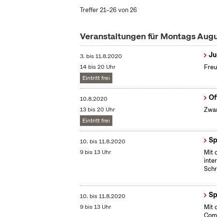
Treffer 21–26 von 26
Veranstaltungen für Montags Aug
Ju
3.
bis
11.8.2020
14 bis 20 Uhr
Freu
Eintritt frei
Of
10.8.2020
13 bis 20 Uhr
Zwan
Eintritt frei
Sp
10.
bis
11.8.2020
9 bis 13 Uhr
Mit 
inte
Schr
Sp
10.
bis
11.8.2020
9 bis 13 Uhr
Mit 
Comp