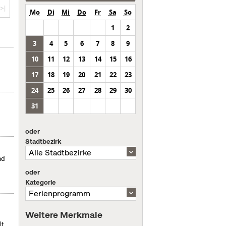
>|
Mo
Di
Mi
Do
Fr
Sa
So
1
2
3
4
5
6
7
8
9
10
11
12
13
14
15
16
17
18
19
20
21
22
23
24
25
26
27
28
29
30
31
oder
Stadtbezirk
nd
oder
Kategorie
Weitere Merkmale
t,