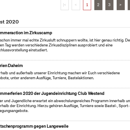
|<
<
1
2
3
>
ust 2020
mmeraction im Zirkuscamp
schon immer mal echte Zirkusluft schnuppern wollte, ist hier genau richtig. D
en Tag werden verschiedene Zirkusdisziplinen ausprobiert und eine
hlussvorstellung einstudiert.
rien Daheim
rhalb und außerhalb unserer Einrichtung machen wir Euch verschiedene
bote, unter anderem Ausflüge, Turniere, Bastelaktionen.
mmerferien 2020 der Jugendeinrichtung Club Westend
er und Jugendliche erwartet ein abwechslungsreiches Programm innerhalb u
rhalb der Einrichtung. Hierzu gehören Ausflüge, Turniere sowie Bastel-, Sport
egungsangebote.
tschenprogramm gegen Langeweile