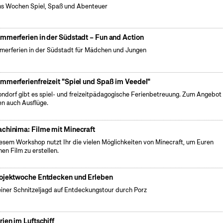
s Wochen Spiel, Spaß und Abenteuer
mmerferien in der Südstadt – Fun and Action
erferien in der Südstadt für Mädchen und Jungen
mmerferienfreizeit "Spiel und Spaß im Veedel"
ondorf gibt es spiel- und freizeitpädagogische Ferienbetreuung. Zum Angebot
en auch Ausflüge.
chinima: Filme mit Minecraft
iesem Workshop nutzt Ihr die vielen Möglichkeiten von Minecraft, um Euren
nen Film zu erstellen.
ojektwoche Entdecken und Erleben
einer Schnitzeljagd auf Entdeckungstour durch Porz
rien im Luftschiff