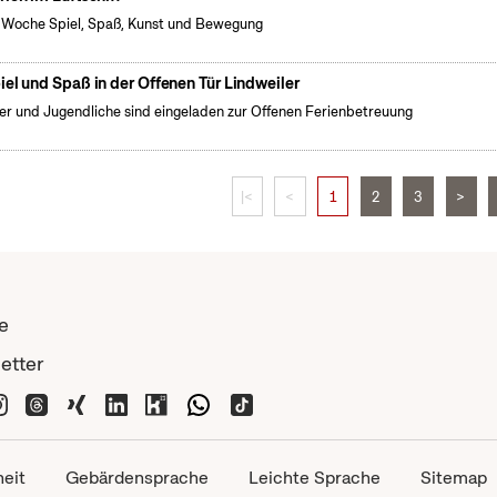
 Woche Spiel, Spaß, Kunst und Bewegung
iel und Spaß in der Offenen Tür Lindweiler
er und Jugendliche sind eingeladen zur Offenen Ferienbetreuung
|<
<
1
2
3
>
e
etter
heit
Gebärdensprache
Leichte Sprache
Sitemap