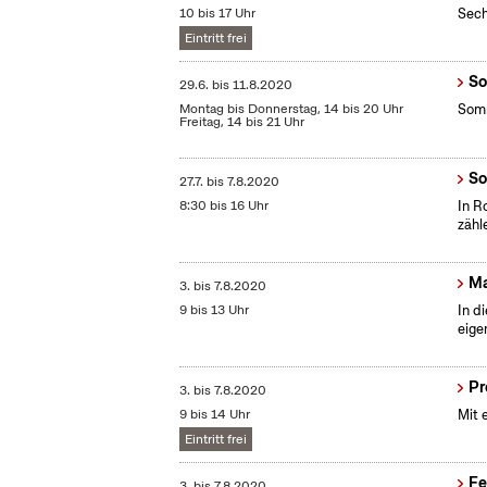
10 bis 17 Uhr
Sech
Eintritt frei
So
29.6.
bis
11.8.2020
Montag bis Donnerstag, 14 bis 20 Uhr
Somm
Freitag, 14 bis 21 Uhr
So
27.7.
bis
7.8.2020
8:30 bis 16 Uhr
In R
zähl
Ma
3.
bis
7.8.2020
9 bis 13 Uhr
In d
eige
Pr
3.
bis
7.8.2020
9 bis 14 Uhr
Mit 
Eintritt frei
Fe
3.
bis
7.8.2020