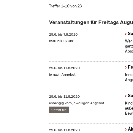
Treffer 1–10 von 23
Veranstaltungen für Freitags Aug
So
29.6.
bis
7.8.2020
8:30 bis 16 Uhr
Wer 
ganz
Absc
Fe
29.6.
bis
11.8.2020
je nach Angebot
Inne
Ange
So
29.6.
bis
11.8.2020
abhängig vom jeweiligen Angebot
Kind
auße
Eintritt frei
Bew
Äk
29.6.
bis
11.8.2020