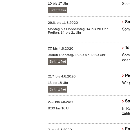
10 bis 17 Uhr
Sech
Eintritt frei
So
29.6.
bis
11.8.2020
Montag bis Donnerstag, 14 bis 20 Uhr
Somm
Freitag, 14 bis 21 Uhr
Tü
7.7.
bis
4.8.2020
Jeden Dienstag, 15:30 bis 17:30 Uhr
Somm
oder
Eintritt frei
Pi
21.7.
bis
4.8.2020
13 bis 18 Uhr
Wir 
Eintritt frei
So
27.7.
bis
7.8.2020
8:30 bis 16 Uhr
In R
zähl
Fo
3.
bis
4.8.2020