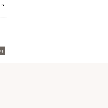
 Ihr
>|