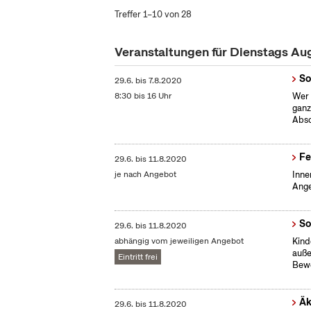
Treffer 1–10 von 28
Veranstaltungen für Dienstags A
So
29.6.
bis
7.8.2020
8:30 bis 16 Uhr
Wer 
ganz
Absc
Fe
29.6.
bis
11.8.2020
je nach Angebot
Inne
Ange
So
29.6.
bis
11.8.2020
abhängig vom jeweiligen Angebot
Kind
auße
Eintritt frei
Bew
Äk
29.6.
bis
11.8.2020