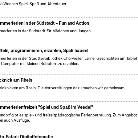
s Wochen Spiel, Spaß und Abenteuer
mmerferien in der Südstadt – Fun and Action
erferien in der Südstadt für Mädchen und Jungen
fteln, programmieren, erzählen, Spaß haben!
erferien in der Stadtteilbibliothek Chorweiler. Lerne, Geschichten am Tablet
 Computer mit kleinen Robotern zu erzählen.
cknick am Rhein
picknicken am Rhein. Die Vorbereitungen dazu machen wir gemeinsam.
mmerferienfreizeit "Spiel und Spaß im Veedel"
ondorf gibt es spiel- und freizeitpädagogische Ferienbetreuung. Zum Angebot
en auch Ausflüge.
to-Safari: Digitalfotografie