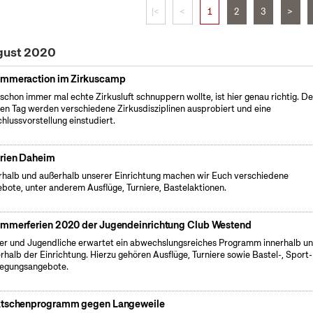
|<
<
1
2
3
>
ugust 2020
mmeraction im Zirkuscamp
schon immer mal echte Zirkusluft schnuppern wollte, ist hier genau richtig. D
en Tag werden verschiedene Zirkusdisziplinen ausprobiert und eine
hlussvorstellung einstudiert.
rien Daheim
rhalb und außerhalb unserer Einrichtung machen wir Euch verschiedene
bote, unter anderem Ausflüge, Turniere, Bastelaktionen.
mmerferien 2020 der Jugendeinrichtung Club Westend
er und Jugendliche erwartet ein abwechslungsreiches Programm innerhalb u
rhalb der Einrichtung. Hierzu gehören Ausflüge, Turniere sowie Bastel-, Sport
egungsangebote.
tschenprogramm gegen Langeweile