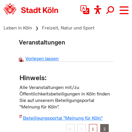
zum Inhalt springen
Leben in Köln
Freizeit, Natur und Sport
Veranstaltungen
Vorlesen lassen
Hinweis:
Alle Veranstaltungen mit/zu
Öffentlichkeitsbeteiligungen in Köln finden
Sie auf unserem Beteiligungsportal
"Meinung für Köln".
Beteiligungsportal "Meinung für Köln"
|<
<
1
2