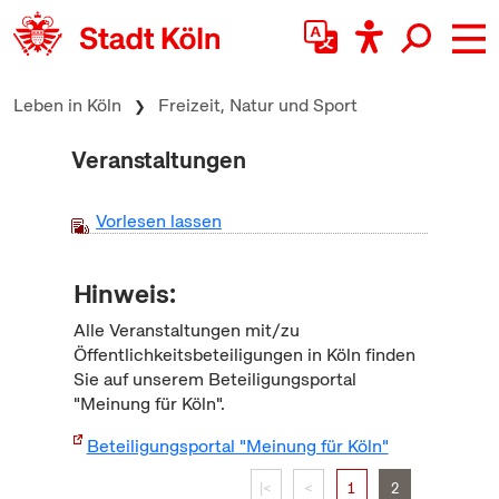
zum Inhalt springen
Leben in Köln
Freizeit, Natur und Sport
Veranstaltungen
Vorlesen lassen
Hinweis:
Alle Veranstaltungen mit/zu
Öffentlichkeitsbeteiligungen in Köln finden
Sie auf unserem Beteiligungsportal
"Meinung für Köln".
Beteiligungsportal "Meinung für Köln"
|<
<
1
2