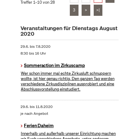
Treffer 1–10 von 28
3
>
>|
Veranstaltungen für Dienstags August
2020
29.6.
bis
7.8.2020
8:30 bis 16 Uhr
Sommeraction im Zirkuscamp
Wer schon immer mal echte Zirkusluft schnuppern
wollte, ist hier genau richtig. Den ganzen Tag werden
verschiedene Zirkusdisziplinen ausprobiert und eine
Abschlussvorstellung einstudiert.
29.6.
bis
11.8.2020
je nach Angebot
Ferien Daheim
Innerhalb und außerhalb unserer Einrichtung machen
wir Euch verschiedene Angebote, unter anderem