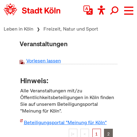
zum Inhalt springen
Leben in Köln
Freizeit, Natur und Sport
Veranstaltungen
Vorlesen lassen
Hinweis:
Alle Veranstaltungen mit/zu
Öffentlichkeitsbeteiligungen in Köln finden
Sie auf unserem Beteiligungsportal
"Meinung für Köln".
Beteiligungsportal "Meinung für Köln"
|<
<
1
2