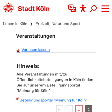
zum Inhalt springen
Leben in Köln
Freizeit, Natur und Sport
Veranstaltungen
Vorlesen lassen
Hinweis:
Alle Veranstaltungen mit/zu
Öffentlichkeitsbeteiligungen in Köln finden
Sie auf unserem Beteiligungsportal
"Meinung für Köln".
Beteiligungsportal "Meinung für Köln"
|<
<
1
2