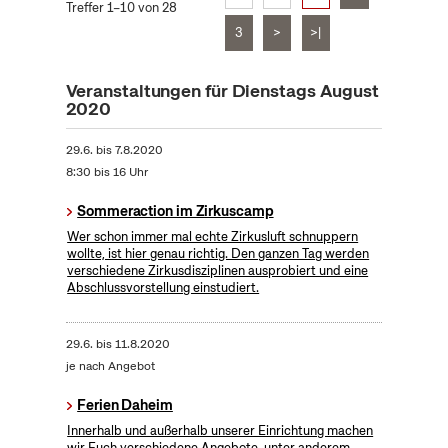
Treffer 1–10 von 28
3
>
>|
Veranstaltungen für Dienstags August
2020
29.6.
bis
7.8.2020
8:30 bis 16 Uhr
Sommeraction im Zirkuscamp
Wer schon immer mal echte Zirkusluft schnuppern
wollte, ist hier genau richtig. Den ganzen Tag werden
verschiedene Zirkusdisziplinen ausprobiert und eine
Abschlussvorstellung einstudiert.
29.6.
bis
11.8.2020
je nach Angebot
Ferien Daheim
Innerhalb und außerhalb unserer Einrichtung machen
wir Euch verschiedene Angebote, unter anderem