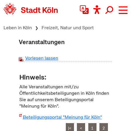
zum Inhalt springen
Leben in Köln
Freizeit, Natur und Sport
Veranstaltungen
Vorlesen lassen
Hinweis:
Alle Veranstaltungen mit/zu
Öffentlichkeitsbeteiligungen in Köln finden
Sie auf unserem Beteiligungsportal
"Meinung für Köln".
Beteiligungsportal "Meinung für Köln"
|<
<
1
2