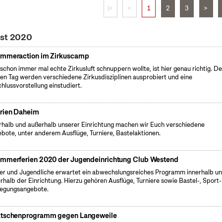
|<
<
1
2
3
>
ust 2020
mmeraction im Zirkuscamp
schon immer mal echte Zirkusluft schnuppern wollte, ist hier genau richtig. D
en Tag werden verschiedene Zirkusdisziplinen ausprobiert und eine
hlussvorstellung einstudiert.
rien Daheim
rhalb und außerhalb unserer Einrichtung machen wir Euch verschiedene
bote, unter anderem Ausflüge, Turniere, Bastelaktionen.
mmerferien 2020 der Jugendeinrichtung Club Westend
er und Jugendliche erwartet ein abwechslungsreiches Programm innerhalb u
rhalb der Einrichtung. Hierzu gehören Ausflüge, Turniere sowie Bastel-, Sport
egungsangebote.
tschenprogramm gegen Langeweile