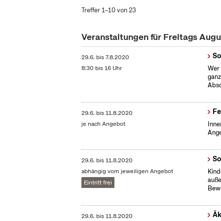
Treffer 1–10 von 23
Veranstaltungen für Freitags Aug
So
29.6.
bis
7.8.2020
8:30 bis 16 Uhr
Wer 
ganz
Absc
Fe
29.6.
bis
11.8.2020
je nach Angebot
Inne
Ange
So
29.6.
bis
11.8.2020
abhängig vom jeweiligen Angebot
Kind
auße
Eintritt frei
Bew
Äk
29.6.
bis
11.8.2020