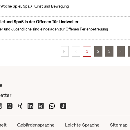
 Woche Spiel, Spaß, Kunst und Bewegung
iel und Spaß in der Offenen Tür Lindweiler
er und Jugendliche sind eingeladen zur Offenen Ferienbetreuung
|<
<
1
2
3
>
e
etter
heit
Gebärdensprache
Leichte Sprache
Sitemap