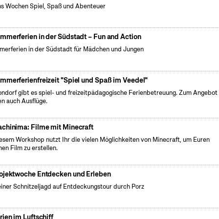
s Wochen Spiel, Spaß und Abenteuer
mmerferien in der Südstadt – Fun and Action
erferien in der Südstadt für Mädchen und Jungen
mmerferienfreizeit "Spiel und Spaß im Veedel"
ondorf gibt es spiel- und freizeitpädagogische Ferienbetreuung. Zum Angebot
en auch Ausflüge.
chinima: Filme mit Minecraft
iesem Workshop nutzt Ihr die vielen Möglichkeiten von Minecraft, um Euren
nen Film zu erstellen.
ojektwoche Entdecken und Erleben
einer Schnitzeljagd auf Entdeckungstour durch Porz
rien im Luftschiff