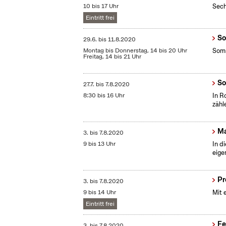
10 bis 17 Uhr
Sech
Eintritt frei
So
29.6.
bis
11.8.2020
Montag bis Donnerstag, 14 bis 20 Uhr
Somm
Freitag, 14 bis 21 Uhr
So
27.7.
bis
7.8.2020
8:30 bis 16 Uhr
In R
zähl
Ma
3.
bis
7.8.2020
9 bis 13 Uhr
In d
eige
Pr
3.
bis
7.8.2020
9 bis 14 Uhr
Mit 
Eintritt frei
Fe
3.
bis
7.8.2020