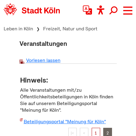
zum Inhalt springen
Leben in Köln
Freizeit, Natur und Sport
Veranstaltungen
Vorlesen lassen
Hinweis:
Alle Veranstaltungen mit/zu
Öffentlichkeitsbeteiligungen in Köln finden
Sie auf unserem Beteiligungsportal
"Meinung für Köln".
Beteiligungsportal "Meinung für Köln"
|<
<
1
2