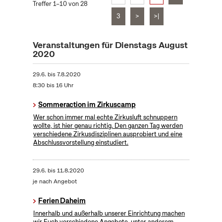
Treffer 1–10 von 28
3
>
>|
Veranstaltungen für Dienstags August
2020
29.6.
bis
7.8.2020
8:30 bis 16 Uhr
Sommeraction im Zirkuscamp
Wer schon immer mal echte Zirkusluft schnuppern
wollte, ist hier genau richtig. Den ganzen Tag werden
verschiedene Zirkusdisziplinen ausprobiert und eine
Abschlussvorstellung einstudiert.
29.6.
bis
11.8.2020
je nach Angebot
Ferien Daheim
Innerhalb und außerhalb unserer Einrichtung machen
wir Euch verschiedene Angebote, unter anderem