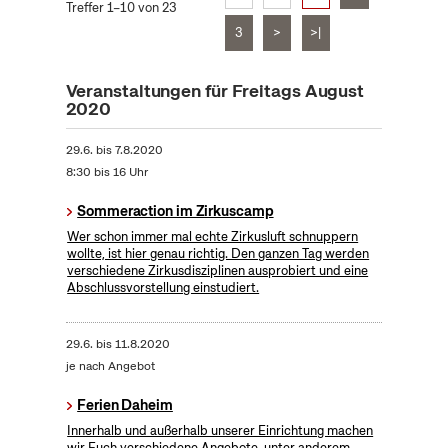
Treffer 1–10 von 23
3
>
>|
Veranstaltungen für Freitags August
2020
29.6.
bis
7.8.2020
8:30 bis 16 Uhr
Sommeraction im Zirkuscamp
Wer schon immer mal echte Zirkusluft schnuppern
wollte, ist hier genau richtig. Den ganzen Tag werden
verschiedene Zirkusdisziplinen ausprobiert und eine
Abschlussvorstellung einstudiert.
29.6.
bis
11.8.2020
je nach Angebot
Ferien Daheim
Innerhalb und außerhalb unserer Einrichtung machen
wir Euch verschiedene Angebote, unter anderem