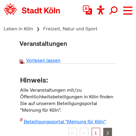
zum Inhalt springen
Leben in Köln
Freizeit, Natur und Sport
Veranstaltungen
Vorlesen lassen
Hinweis:
Alle Veranstaltungen mit/zu
Öffentlichkeitsbeteiligungen in Köln finden
Sie auf unserem Beteiligungsportal
"Meinung für Köln".
Beteiligungsportal "Meinung für Köln"
|<
<
1
2