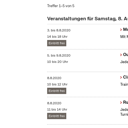
Treffer 1–5 von 5
Veranstaltungen für Samstag, 8. 
Mo
3.
bis
8.8.2020
14 bis 18 Uhr
Mit 
Eintritt frei
Ou
5.
bis
9.8.2020
10 bis 20 Uhr
Jede
Ci
8.8.2020
10 bis 12 Uhr
Trai
Eintritt frei
Ru
8.8.2020
11 bis 14 Uhr
Jede
Turn
Eintritt frei