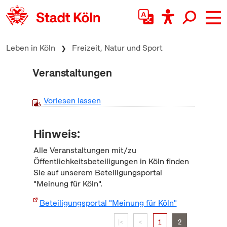
zum Inhalt springen
Leben in Köln
Freizeit, Natur und Sport
Veranstaltungen
Vorlesen lassen
Hinweis:
Alle Veranstaltungen mit/zu
Öffentlichkeitsbeteiligungen in Köln finden
Sie auf unserem Beteiligungsportal
"Meinung für Köln".
Beteiligungsportal "Meinung für Köln"
|<
<
1
2