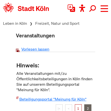
zum Inhalt springen
Leben in Köln
Freizeit, Natur und Sport
Veranstaltungen
Vorlesen lassen
Hinweis:
Alle Veranstaltungen mit/zu
Öffentlichkeitsbeteiligungen in Köln finden
Sie auf unserem Beteiligungsportal
"Meinung für Köln".
Beteiligungsportal "Meinung für Köln"
|<
<
1
2