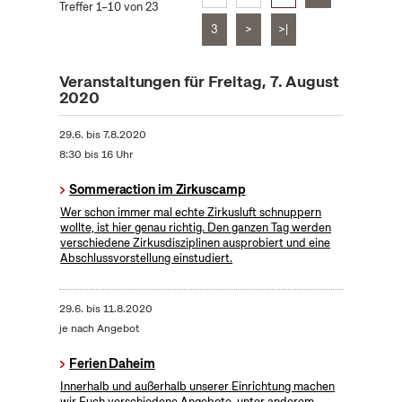
Treffer 1–10 von 23
3
>
>|
Veranstaltungen für Freitag, 7. August
2020
29.6.
bis
7.8.2020
8:30 bis 16 Uhr
Sommeraction im Zirkuscamp
Wer schon immer mal echte Zirkusluft schnuppern
wollte, ist hier genau richtig. Den ganzen Tag werden
verschiedene Zirkusdisziplinen ausprobiert und eine
Abschlussvorstellung einstudiert.
29.6.
bis
11.8.2020
je nach Angebot
Ferien Daheim
Innerhalb und außerhalb unserer Einrichtung machen
wir Euch verschiedene Angebote, unter anderem