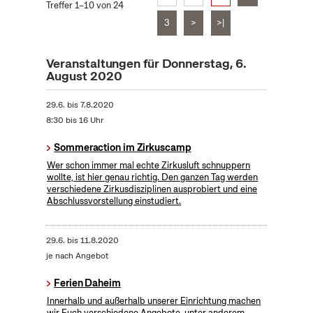
Treffer 1–10 von 24
3
>
>|
Veranstaltungen für Donnerstag, 6.
August 2020
29.6.
bis
7.8.2020
8:30 bis 16 Uhr
Sommeraction im Zirkuscamp
Wer schon immer mal echte Zirkusluft schnuppern
wollte, ist hier genau richtig. Den ganzen Tag werden
verschiedene Zirkusdisziplinen ausprobiert und eine
Abschlussvorstellung einstudiert.
29.6.
bis
11.8.2020
je nach Angebot
Ferien Daheim
Innerhalb und außerhalb unserer Einrichtung machen
wir Euch verschiedene Angebote, unter anderem