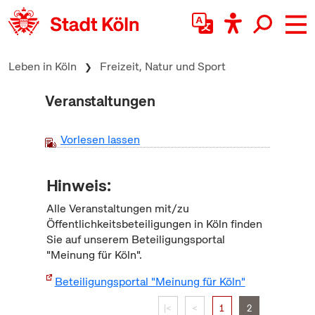
zum Inhalt springen
Leben in Köln
Freizeit, Natur und Sport
Veranstaltungen
Vorlesen lassen
Hinweis:
Alle Veranstaltungen mit/zu
Öffentlichkeitsbeteiligungen in Köln finden
Sie auf unserem Beteiligungsportal
"Meinung für Köln".
Beteiligungsportal "Meinung für Köln"
|<
<
1
2