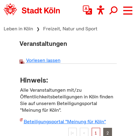
zum Inhalt springen
Leben in Köln
Freizeit, Natur und Sport
Veranstaltungen
Vorlesen lassen
Hinweis:
Alle Veranstaltungen mit/zu
Öffentlichkeitsbeteiligungen in Köln finden
Sie auf unserem Beteiligungsportal
"Meinung für Köln".
Beteiligungsportal "Meinung für Köln"
|<
<
1
2