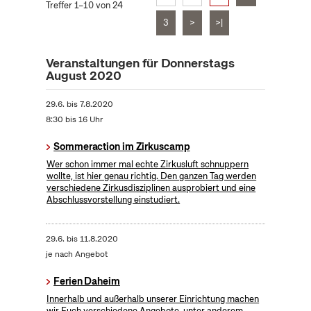
Treffer 1–10 von 24
3
>
>|
Veranstaltungen für Donnerstags
August 2020
29.6.
bis
7.8.2020
8:30 bis 16 Uhr
Sommeraction im Zirkuscamp
Wer schon immer mal echte Zirkusluft schnuppern
wollte, ist hier genau richtig. Den ganzen Tag werden
verschiedene Zirkusdisziplinen ausprobiert und eine
Abschlussvorstellung einstudiert.
29.6.
bis
11.8.2020
je nach Angebot
Ferien Daheim
Innerhalb und außerhalb unserer Einrichtung machen
wir Euch verschiedene Angebote, unter anderem