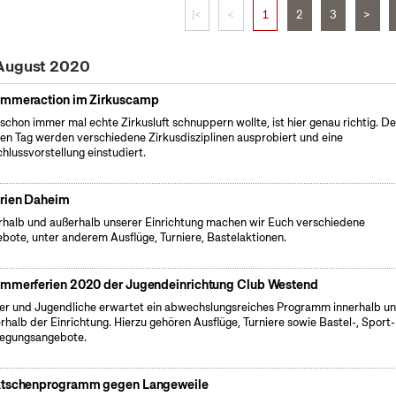
|<
<
1
2
3
>
 August 2020
mmeraction im Zirkuscamp
schon immer mal echte Zirkusluft schnuppern wollte, ist hier genau richtig. D
en Tag werden verschiedene Zirkusdisziplinen ausprobiert und eine
hlussvorstellung einstudiert.
rien Daheim
rhalb und außerhalb unserer Einrichtung machen wir Euch verschiedene
bote, unter anderem Ausflüge, Turniere, Bastelaktionen.
mmerferien 2020 der Jugendeinrichtung Club Westend
er und Jugendliche erwartet ein abwechslungsreiches Programm innerhalb u
rhalb der Einrichtung. Hierzu gehören Ausflüge, Turniere sowie Bastel-, Sport
egungsangebote.
tschenprogramm gegen Langeweile