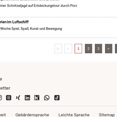
einer Schnitzeljagd auf Entdeckungstour durch Porz
rien im Luftschiff
 Woche Spiel, Spaß, Kunst und Bewegung
|<
<
1
2
3
>
e
etter
heit
Gebärdensprache
Leichte Sprache
Sitemap