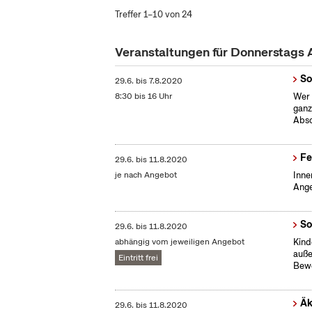
Treffer 1–10 von 24
Veranstaltungen für Donnerstags
So
29.6.
bis
7.8.2020
8:30 bis 16 Uhr
Wer 
ganz
Absc
Fe
29.6.
bis
11.8.2020
je nach Angebot
Inne
Ange
So
29.6.
bis
11.8.2020
abhängig vom jeweiligen Angebot
Kind
auße
Eintritt frei
Bew
Äk
29.6.
bis
11.8.2020