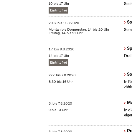
10 bis 17 Uhr
Sech
Eintritt frei
So
29.6.
bis
11.8.2020
Montag bis Donnerstag, 14 bis 20 Uhr
Somm
Freitag, 14 bis 21 Uhr
Sp
1.7.
bis
9.8.2020
14 bis 17 Uhr
Drei
Eintritt frei
So
27.7.
bis
7.8.2020
8:30 bis 16 Uhr
In R
zähl
Ma
3.
bis
7.8.2020
9 bis 13 Uhr
In d
eige
Pr
3.
bis
7.8.2020