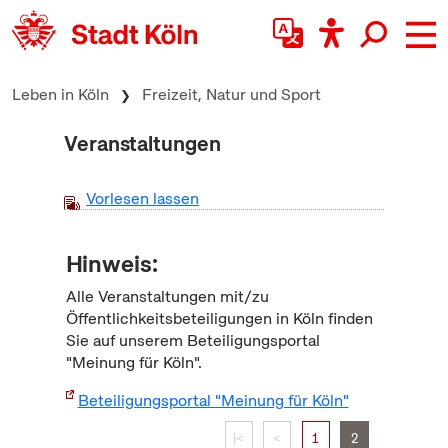
zum Inhalt springen
Leben in Köln
Freizeit, Natur und Sport
Veranstaltungen
Vorlesen lassen
Hinweis:
Alle Veranstaltungen mit/zu
Öffentlichkeitsbeteiligungen in Köln finden
Sie auf unserem Beteiligungsportal
"Meinung für Köln".
Beteiligungsportal "Meinung für Köln"
|<
<
1
2