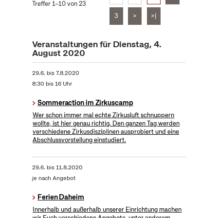
Treffer 1–10 von 23
3
>
>|
Veranstaltungen für Dienstag, 4.
August 2020
29.6.
bis
7.8.2020
8:30 bis 16 Uhr
Sommeraction im Zirkuscamp
Wer schon immer mal echte Zirkusluft schnuppern
wollte, ist hier genau richtig. Den ganzen Tag werden
verschiedene Zirkusdisziplinen ausprobiert und eine
Abschlussvorstellung einstudiert.
29.6.
bis
11.8.2020
je nach Angebot
Ferien Daheim
Innerhalb und außerhalb unserer Einrichtung machen
wir Euch verschiedene Angebote, unter anderem