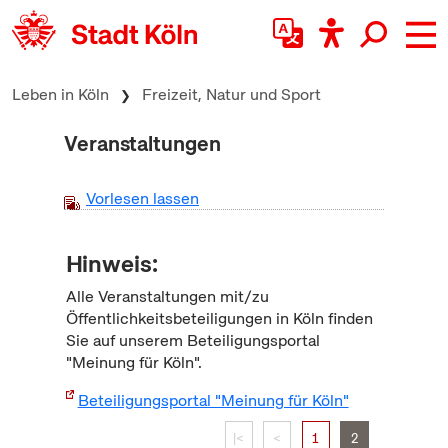
zum Inhalt springen
Leben in Köln
Freizeit, Natur und Sport
Veranstaltungen
Vorlesen lassen
Hinweis:
Alle Veranstaltungen mit/zu
Öffentlichkeitsbeteiligungen in Köln finden
Sie auf unserem Beteiligungsportal
"Meinung für Köln".
Beteiligungsportal "Meinung für Köln"
|<
<
1
2