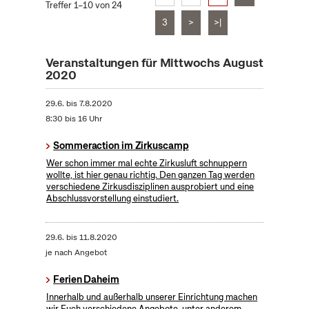
Treffer 1–10 von 24
3
>
>|
Veranstaltungen für Mittwochs August
2020
29.6.
bis
7.8.2020
8:30 bis 16 Uhr
Sommeraction im Zirkuscamp
Wer schon immer mal echte Zirkusluft schnuppern
wollte, ist hier genau richtig. Den ganzen Tag werden
verschiedene Zirkusdisziplinen ausprobiert und eine
Abschlussvorstellung einstudiert.
29.6.
bis
11.8.2020
je nach Angebot
Ferien Daheim
Innerhalb und außerhalb unserer Einrichtung machen
wir Euch verschiedene Angebote, unter anderem