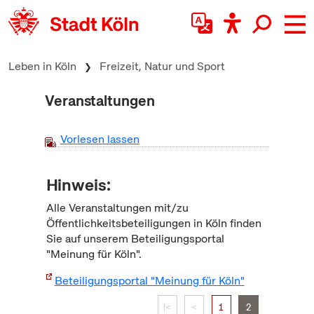
zum Inhalt springen
Leben in Köln
Freizeit, Natur und Sport
Veranstaltungen
Vorlesen lassen
Hinweis:
Alle Veranstaltungen mit/zu
Öffentlichkeitsbeteiligungen in Köln finden
Sie auf unserem Beteiligungsportal
"Meinung für Köln".
Beteiligungsportal "Meinung für Köln"
|<
<
1
2