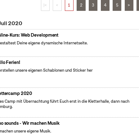
|<
<
1
2
3
4
5
>
Juli 2020
line-Kurs: Web Development
estaltest Deine eigene dynamische Internetseite.
llo Ferien!
erstellen unsere eigenen Schablonen und Sticker her
ettercamp 2020
es Camp mit Übernachtung führt Euch erst in die Kletterhalle, dann nach
emburg.
no sounds - Wir machen Musik
machen unsere eigene Musik.