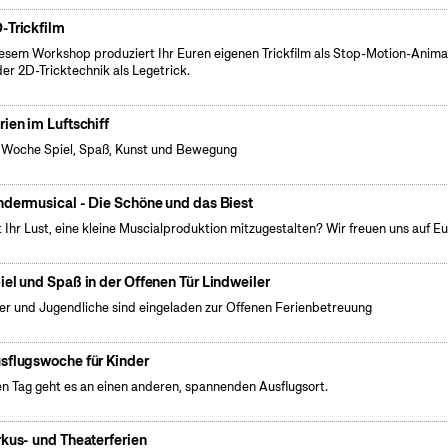
-Trickfilm
iesem Workshop produziert Ihr Euren eigenen Trickfilm als Stop-Motion-Anima
der 2D-Tricktechnik als Legetrick.
rien im Luftschiff
 Woche Spiel, Spaß, Kunst und Bewegung
ndermusical - Die Schöne und das Biest
 Ihr Lust, eine kleine Muscialproduktion mitzugestalten? Wir freuen uns auf Eu
iel und Spaß in der Offenen Tür Lindweiler
er und Jugendliche sind eingeladen zur Offenen Ferienbetreuung
sflugswoche für Kinder
n Tag geht es an einen anderen, spannenden Ausflugsort.
rkus- und Theaterferien