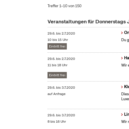
Treffer 1–10 von 150
Veranstaltungen für Donnerstags 
On
29.6.
bis
2.7.2020
10 bis 15 Uhr
Du g
Eintritt frei
Ha
29.6.
bis
2.7.2020
11 bis 18 Uhr
Wir 
Eintritt frei
Kl
29.6.
bis
3.7.2020
auf Anfrage
Dies
Lux
Li
29.6.
bis
3.7.2020
8 bis 16 Uhr
Wir 