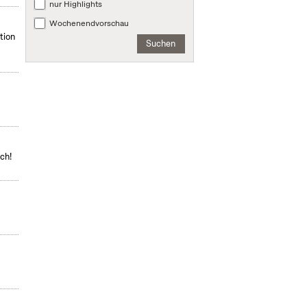
nur Highlights
Wochenendvorschau
tion
Suchen
ch!