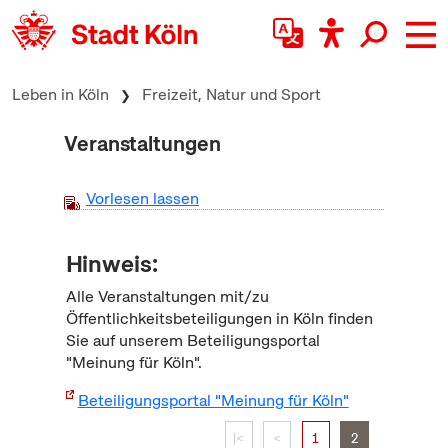
zum Inhalt springen
Leben in Köln
Freizeit, Natur und Sport
Veranstaltungen
Vorlesen lassen
Hinweis:
Alle Veranstaltungen mit/zu
Öffentlichkeitsbeteiligungen in Köln finden
Sie auf unserem Beteiligungsportal
"Meinung für Köln".
Beteiligungsportal "Meinung für Köln"
|<
<
1
2