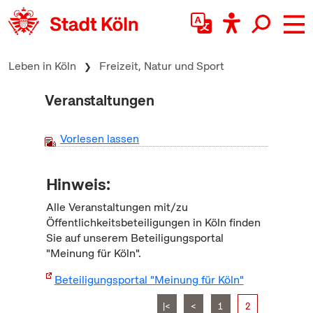
zum Inhalt springen
Leben in Köln
Freizeit, Natur und Sport
Veranstaltungen
Vorlesen lassen
Hinweis:
Alle Veranstaltungen mit/zu
Öffentlichkeitsbeteiligungen in Köln finden
Sie auf unserem Beteiligungsportal
"Meinung für Köln".
Beteiligungsportal "Meinung für Köln"
|<
<
1
2