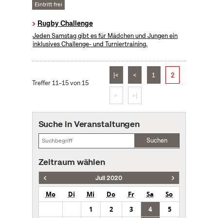
Eintritt frei
Rugby Challenge
Jeden Samstag gibt es für Mädchen und Jungen ein
inklusives Challenge- und Turniertraining.
|<
<
1
2
Treffer 11–15 von 15
>
>|
Suche in Veranstaltungen
Suchen
Zeitraum wählen
Juli 2020
Mo
Di
Mi
Do
Fr
Sa
So
1
2
3
4
5