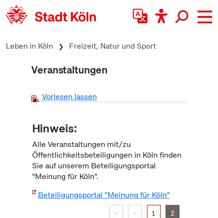
zum Inhalt springen
Leben in Köln
Freizeit, Natur und Sport
Veranstaltungen
Vorlesen lassen
Hinweis:
Alle Veranstaltungen mit/zu
Öffentlichkeitsbeteiligungen in Köln finden
Sie auf unserem Beteiligungsportal
"Meinung für Köln".
Beteiligungsportal "Meinung für Köln"
|<
<
1
2