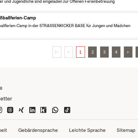
er und Jugendliche sind eingeladen zur Offenen Ferienbetreuung
ßballferien-Camp
allferien-Camp in der STRASSENKICKER BASE für Jungen und Mädchen
|<
<
1
2
3
4
>
e
etter
heit
Gebärdensprache
Leichte Sprache
Sitemap