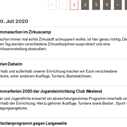
|<
<
1
2
3
4
>
0. Juli 2020
mmeraction im Zirkuscamp
schon immer mal echte Zirkusluft schnuppern wollte, ist hier genau richtig. D
en Tag werden verschiedene Zirkusdisziplinen ausprobiert und eine
hlussvorstellung einstudiert.
rien Daheim
rhalb und außerhalb unserer Einrichtung machen wir Euch verschiedene
bote, unter anderem Ausflüge, Turniere, Bastelaktionen.
mmerferien 2020 der Jugendeinrichtung Club Westend
er und Jugendliche erwartet ein abwechslungsreiches Programm innerhalb u
rhalb der Einrichtung. Hierzu gehören Ausflüge, Turniere sowie Bastel-, Sport
egungsangebote.
tschenprogramm gegen Langeweile