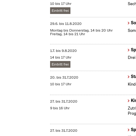
10 bis 17 Uhr
Sech
Eintritt frei
So
29.6.
bis
11.8.2020
Montag bis Donnerstag, 14 bis 20 Uhr
Somm
Freitag, 14 bis 21 Uhr
Sp
1.7.
bis
9.8.2020
14 bis 17 Uhr
Drei
Eintritt frei
St
20.
bis
31.7.2020
10 bis 17 Uhr
Kind
Ki
27.
bis
31.7.2020
9 bis 16 Uhr
Zutr
Prog
Sp
27.
bis
31.7.2020