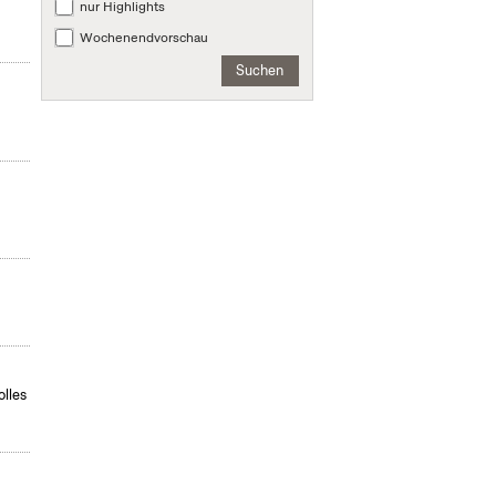
nur Highlights
Wochenendvorschau
Suchen
olles