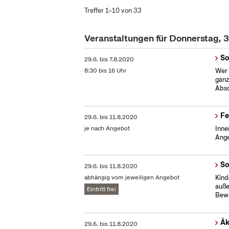
Treffer 1–10 von 33
Veranstaltungen für Donnerstag, 3
So
29.6.
bis
7.8.2020
8:30 bis 16 Uhr
Wer 
ganz
Absc
Fe
29.6.
bis
11.8.2020
je nach Angebot
Inne
Ange
So
29.6.
bis
11.8.2020
abhängig vom jeweiligen Angebot
Kind
auße
Eintritt frei
Bew
Äk
29.6.
bis
11.8.2020