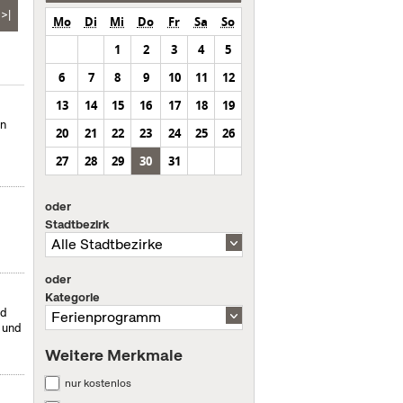
>|
Mo
Di
Mi
Do
Fr
Sa
So
1
2
3
4
5
6
7
8
9
10
11
12
13
14
15
16
17
18
19
en
20
21
22
23
24
25
26
27
28
29
30
31
oder
Stadtbezirk
oder
Kategorie
nd
- und
Weitere Merkmale
nur kostenlos